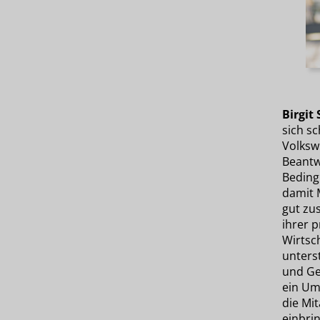
Birgit
sich s
Volksw
Beantw
Beding
damit 
gut zu
ihrer p
Wirtsc
unters
und Ge
ein Um
die Mi
einbri