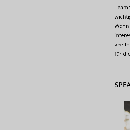
Teams
wichtig
Wenn 
intere
verste
für di
SPE