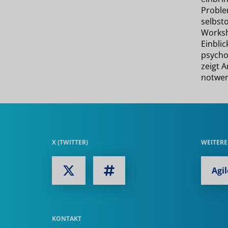
Proble
selbsto
Worksh
Einbli
psycho
zeigt A
notwen
X (TWITTER)
WEITERE
Agi
KONTAKT