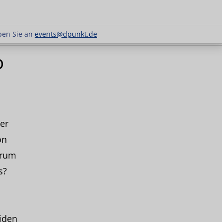
 Schreiben Sie an
events@dpunkt.de
ben Sie an
events@dpunkt.de
D
der
on
arum
s?
iden