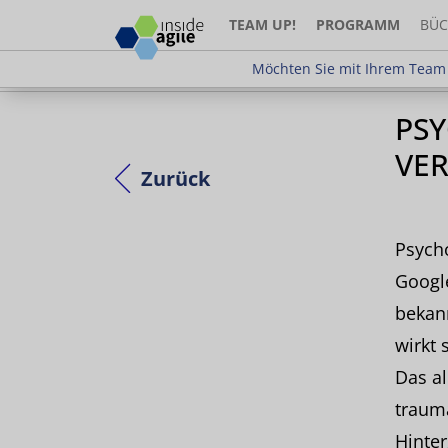
TEAM UP!
PROGRAMM
BÜC
Möchten Sie mit Ihrem Team teilne
Möchten Sie mit Ihrem Team 
PSY
VER
Zurück
Psycho
Googl
bekann
wirkt 
Das al
traum
Hinter