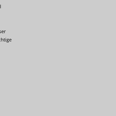
l
ser
chtige