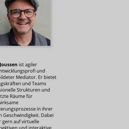
Joussen
ist agiler
twicklungsprofi und
ldeter Mediator. Er bietet
gskräften und Teams
sionelle Strukturen und
tzte Räume für
wirksame
erungsprozesse in ihrer
n Geschwindigkeit. Dabei
r gern auf virtuelle
pektiven und interaktive