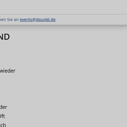
 Schreiben Sie an
events@dpunkt.de
ben Sie an
events@dpunkt.de
ND
 wieder
der
ft
ich