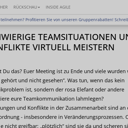
HER
RÜCKSCHAU
INSIDE AGILE
hmen? Profitieren Sie von unseren Gruppenrabatten!
teilnehmen? Profitieren Sie von unseren Gruppenrabatten! Schrei
HWIERIGE TEAMSITUATIONEN U
FLIKTE VIRTUELL MEISTERN
 Du das? Euer Meeting ist zu Ende und viele wurden
 gehört und nicht gesehen“. Was tun, wenn das kein
kproblem ist, sondern der rosa Elefant oder andere
tiere eure Teamkommunikation lahmlegen?
ungen und Konflikte in der Zusammenarbeit sind an 
ordnung - insbesondere in Veränderungsprozessen. O
ie nicht greifbar: „plötzlich“ sind sie da und scheren s