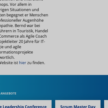
ops. Vor allem in
rigen Situationen und
kten begegnet er Menschen
ofessioneller Augenhöhe
pathie. Bernd war bei
hrern in Touristik, Handel
Commerce als Agile Coach
jektleiter 20 Jahre für IT-
ie und agile
ormationsprojekte
ortlich.
Website ist
hier
zu finden.
 ANGEBOTE
le Leadership Conference
Scrum Master Day