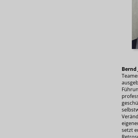
Bernd 
Teamen
ausgebi
Führun
profes
geschü
selbst
Veränd
eigene
setzt e
Retros