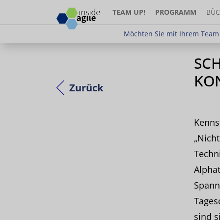
TEAM UP!
PROGRAMM
BÜC
Möchten Sie mit Ihrem Team teilne
Möchten Sie mit Ihrem Team 
SC
KON
Zurück
Kennst
„Nicht
Techni
Alpha
Spann
Tages
sind s