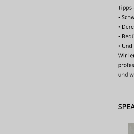
Tipps 
• Schw
• Der
• Bedü
• Und 
Wir le
profes
und wi
SPE