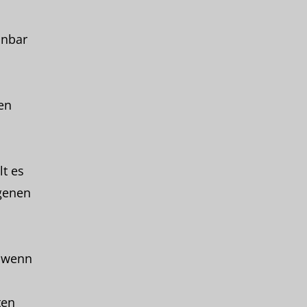
inbar
en
t es
genen
, wenn
ten