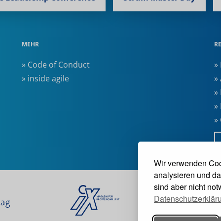
MEHR
R
» Code of Conduct
»
» inside agile
»
»
»
»
Wir verwenden Coo
analysieren und da
sind aber nicht no
Datenschutzerklär