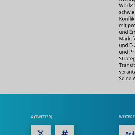
Worksh
schwie
Konfli
mit pr
und Em
Marktfü
und E-
und Pro
Strateg
Transf
verantw
Seine 
X (TWITTER)
WEITERE
Agi