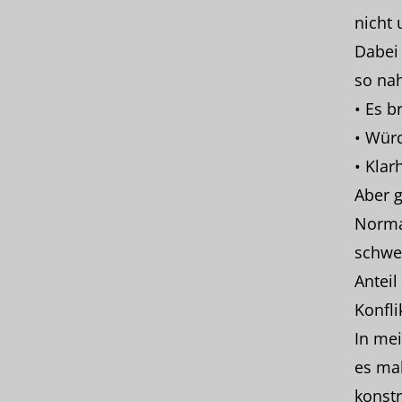
nicht 
Dabei 
so na
• Es b
• Wür
• Klar
Aber g
Norma
schwe
Anteil
Konfli
In mei
es mal
konstr